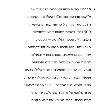
חברה
: בתשי כוחיי והטחנות הגדולות של
א"י
שם סדרה
La Pasta Colorata :הפסטה
הצבעונית, סדרת 5 אריזות קמחים במשקל
500 גרם, להכנת פסטות צבעוניות
תיאור
המוצר
:'לה פסטה קולורטה – הפסטה
הצבעונית’ היא סדרת חמש אריזות לקמחים
ייחודיים, הראשונים מסוגם בארץ ובעולם,
להכנת פסטה צבעונית מרכיבים איכותיים
וטבעיים. הסדרה מעוצבת בסגנון קליל, צבעוני
ועכשווי. בחזית האריזה בקונטרסט לרקע כחול
כהה, מופיע לוגו הסדרה – איור ספגטי צבעוני
ארוך מלופף על מזלג המשתלשל עד לחלון
דמה צבעוני בהיר המייצג את צבע הקמח