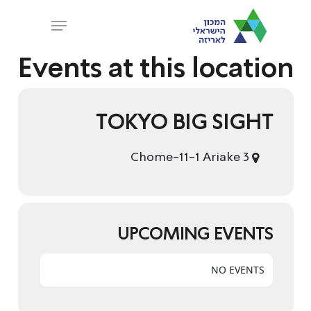
Ski
Menu
t
Close
mai
Events at this location
Menu
conten
TOKYO BIG SIGHT
3 Chome-11-1 Ariake
UPCOMING EVENTS
NO EVENTS