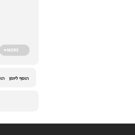
MORE
הוסף ליומן
הוס
אנו שמחי
פעילות הWPO – כוללת מפגשים של כל צוות ההנהלה של WPO מכל העולם ובמהלכו ישנו שיתוף רב של ידע.