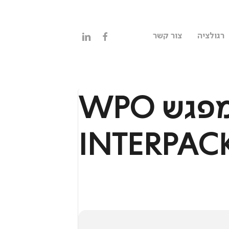
linkedin
facebook
רגולציה
צור קשר
וובינר תובנות ממפגש WPO